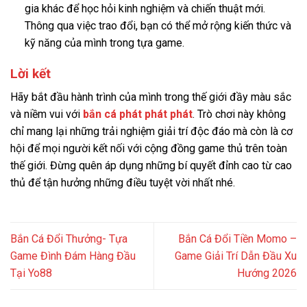
gia khác để học hỏi kinh nghiệm và chiến thuật mới.
Thông qua việc trao đổi, bạn có thể mở rộng kiến thức và
kỹ năng của mình trong tựa game.
Lời kết
Hãy bắt đầu hành trình của mình trong thế giới đầy màu sắc
và niềm vui với
b
ắn cá phát phát phát
. Trò chơi này không
chỉ mang lại những trải nghiệm giải trí độc đáo mà còn là cơ
hội để mọi người kết nối với cộng đồng game thủ trên toàn
thế giới. Đừng quên áp dụng những bí quyết đỉnh cao từ cao
thủ để tận hưởng những điều tuyệt vời nhất nhé.
Bắn Cá Đổi Thưởng- Tựa
Bắn Cá Đổi Tiền Momo –
Game Đình Đám Hàng Đầu
Game Giải Trí Dẫn Đầu Xu
Tại Yo88
Hướng 2026