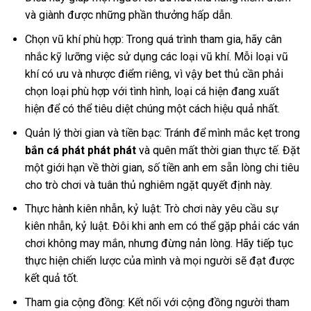
và giành được những phần thưởng hấp dẫn.
Chọn vũ khí phù hợp: Trong quá trình tham gia, hãy cân
nhắc kỹ lưỡng việc sử dụng các loại vũ khí. Mỗi loại vũ
khí có ưu và nhược điểm riêng, vì vậy bet thủ cần phải
chọn loại phù hợp với tình hình, loại cá hiện đang xuất
hiện để có thể tiêu diệt chúng một cách hiệu quả nhất.
Quản lý thời gian và tiền bạc: Tránh để mình mắc kẹt trong
bắn cá phát phát phát
và quên mất thời gian thực tế. Đặt
một giới hạn về thời gian, số tiền anh em sẵn lòng chi tiêu
cho trò chơi và tuân thủ nghiêm ngặt quyết định này.
Thực hành kiên nhẫn, kỷ luật: Trò chơi này yêu cầu sự
kiên nhẫn, kỷ luật. Đôi khi anh em có thể gặp phải các ván
chơi không may mắn, nhưng đừng nản lòng. Hãy tiếp tục
thực hiện chiến lược của mình và mọi người sẽ đạt được
kết quả tốt.
Tham gia cộng đồng: Kết nối với cộng đồng người tham