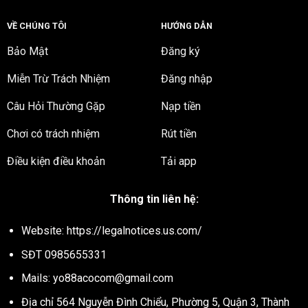
VỀ CHÚNG TÔI
HƯỚNG DẪN
Bảo Mật
Đăng ký
Miễn Trừ Trách Nhiệm
Đăng nhập
Câu Hỏi Thường Gặp
Nạp tiền
Chơi có trách nhiệm
Rút tiền
Điều kiện điều khoản
Tải app
Thông tin liên hệ:
Website: https://legalnotices.us.com/
SĐT 0985655331
Mails:
yo88acocom@gmail.com
Địa chỉ 564 Nguyễn Đình Chiểu, Phường 5, Quận 3, Thành