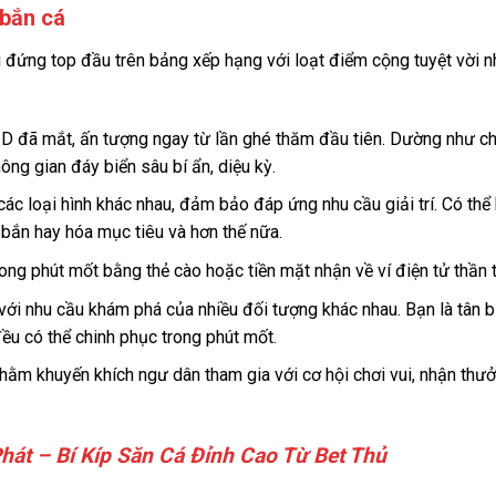
 bắn cá
 đứng top đầu trên bảng xếp hạng với loạt điểm cộng tuyệt vời 
D đã mắt, ấn tượng ngay từ lần ghé thăm đầu tiên. Dường như ch
ng gian đáy biển sâu bí ẩn, diệu kỳ.
ác loại hình khác nhau, đảm bảo đáp ứng nhu cầu giải trí. Có thể
bắn hay hóa mục tiêu và hơn thế nữa.
ong phút mốt bằng thẻ cào hoặc tiền mặt nhận về ví điện tử thần t
i nhu cầu khám phá của nhiều đối tượng khác nhau. Bạn là tân b
ều có thể chinh phục trong phút mốt.
nhằm khuyến khích ngư dân tham gia với cơ hội chơi vui, nhận thư
hát – Bí Kíp Săn Cá Đỉnh Cao Từ Bet Thủ