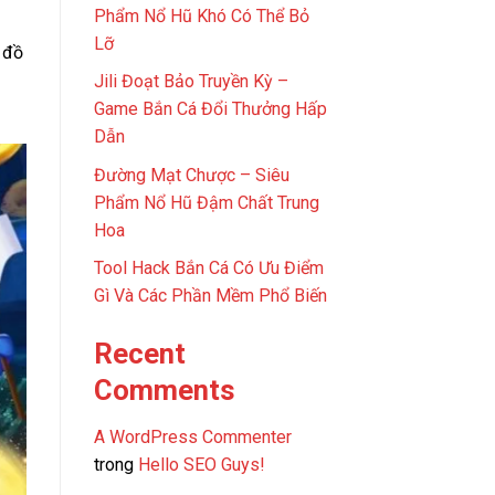
Phẩm Nổ Hũ Khó Có Thể Bỏ
Lỡ
 đồ
Jili Đoạt Bảo Truyền Kỳ –
Game Bắn Cá Đổi Thưởng Hấp
Dẫn
Đường Mạt Chược – Siêu
Phẩm Nổ Hũ Đậm Chất Trung
Hoa
Tool Hack Bắn Cá Có Ưu Điểm
Gì Và Các Phần Mềm Phổ Biến
Recent
Comments
A WordPress Commenter
trong
Hello SEO Guys!