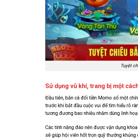
Tuyệt ch
Sử dụng vũ khí, trang bị một các
Đầu tiên, bắn cá đổi tiền Momo số một chính
trước khi bắt đầu cuộc vui để tìm hiểu rõ rà
tương đương bao nhiêu nhằm dùng linh hoạt h
Các tính năng đáo nên được vận dụng khoa h
sẽ giúp hội viên hốt trọn quỹ thưởng khủng c