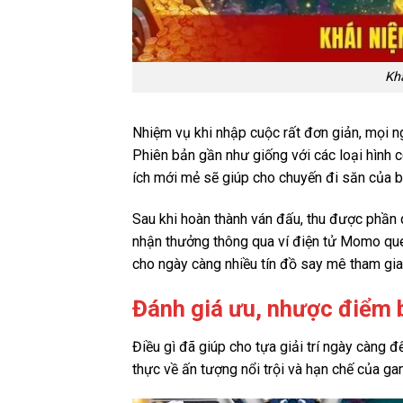
Kh
Nhiệm vụ khi nhập cuộc rất đơn giản, mọi 
Phiên bản gần như giống với các loại hình c
ích mới mẻ sẽ giúp cho chuyến đi săn của bạ
Sau khi hoàn thành ván đấu, thu được phần q
nhận thưởng thông qua ví điện tử Momo quen
cho ngày càng nhiều tín đồ say mê tham gi
Đánh giá ưu, nhược điểm 
Điều gì đã giúp cho tựa giải trí ngày càng
thực về ấn tượng nổi trội và hạn chế của ga