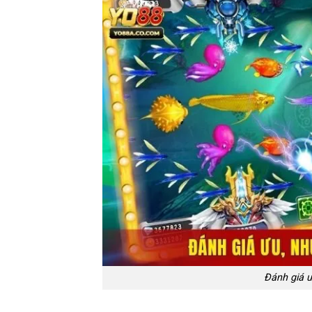
Đánh giá 