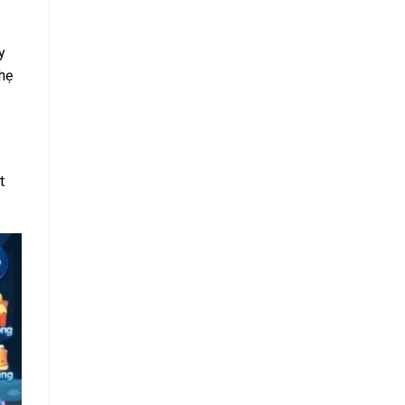
y
hẹ
t