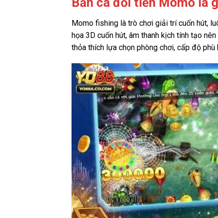
Bắn cá đổi tiền Momo là g
Momo fishing là trò chơi giải trí cuốn hút,
họa 3D cuốn hút, âm thanh kịch tính tạo nê
thỏa thích lựa chọn phòng chơi, cấp độ phù 