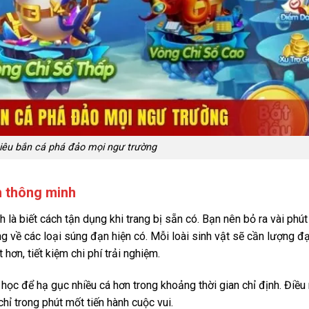
iêu bắn cá phá đảo mọi ngư trường
h thông minh
 là biết cách tận dụng khi trang bị sẵn có. Bạn nên bỏ ra vài phút
ng về các loại súng đạn hiện có. Mỗi loài sinh vật sẽ cần lượng đ
ơn, tiết kiệm chi phí trải nghiệm.
ọc để hạ gục nhiều cá hơn trong khoảng thời gian chỉ định. Điều
hỉ trong phút mốt tiến hành cuộc vui.