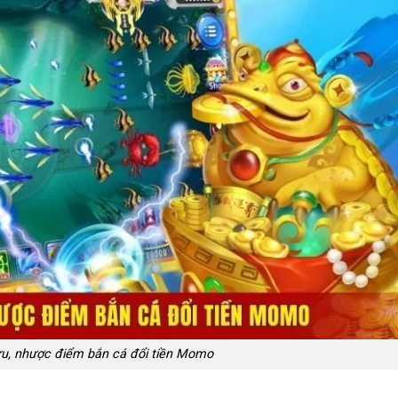
ưu, nhược điểm bắn cá đổi tiền Momo